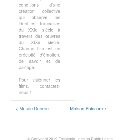
conditions d’une
création collective
qui observe les
identités françaises
du XXIe siècle à
travers des œuvres
du XIXe siècle.
Chaque film est un
précipité d’émotion,
de savoir et de
partage.
Pour visionner les
films, contactez-
nous !
Post
<
Musée Dobrée
Maison Poincaré
>
navigation
© Copyright 2019 Escalenta - design Robin Lasne