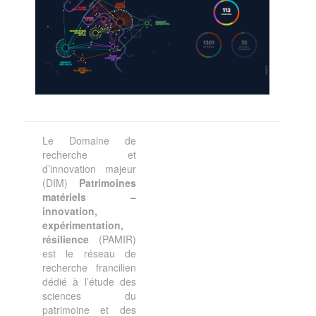
Le Domaine de
recherche et
d’innovation majeur
(DIM)
Patrimoines
matériels –
innovation,
expérimentation,
résilience
(PAMIR)
est le réseau de
recherche francilien
dédié à l’étude des
sciences du
patrimoine et des