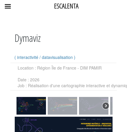
ESCALENTA
Dymaviz
(
interactivité
/
datavisualisation
)
Location
: Région Île de France - DIM PAMIR
Date
: 2026
Job
: Réalisation d'une cartographie interactive et dynamique