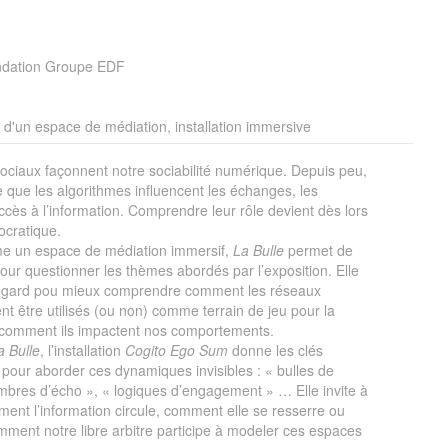
ndation Groupe EDF
 d'un espace de médiation, installation immersive
ociaux façonnent notre sociabilité numérique. Depuis peu,
e que les algorithmes influencent les échanges, les
accès à l’information. Comprendre leur rôle devient dès lors
cratique.
 un espace de médiation immersif,
La Bulle
permet de
our questionner les thèmes abordés par l’exposition. Elle
regard pou mieux comprendre comment les réseaux
t être utilisés (ou non) comme terrain de jeu pour la
 comment ils impactent nos comportements.
a Bulle
, l’installation
Cogito Ego Sum
donne les clés
 pour aborder ces dynamiques invisibles : « bulles de
ambres d’écho », « logiques d’engagement » … Elle invite à
ent l’information circule, comment elle se resserre ou
mment notre libre arbitre participe à modeler ces espaces