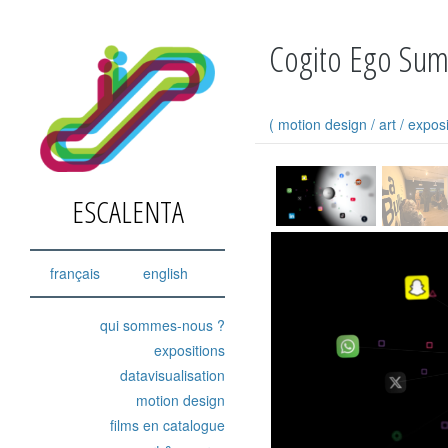
Cogito Ego Su
(
motion design
/
art
/
exposi
ESCALENTA
français
english
qui sommes-nous ?
expositions
datavisualisation
motion design
films en catalogue