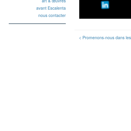
art & œuvres
avant Escalenta
nous contacter
Post
<
Promenons-nous dans les
navigation