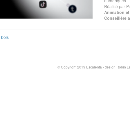
numériques.
Réalisé par Pa
Animation et
Conseillère a
 bois
© Copyright 2019 Escalenta - design Robin L