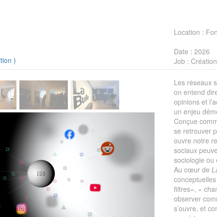
m
Location
: Fo
Date
: 2026
tion
)
Job
: Création
Les réseaux s
on entend dir
opinions et l’
un enjeu démo
Conçue comme
se retrouver p
ouvre notre 
sociaux peuven
sociologie ou
Au cœur de
L
conceptuelles
filtres», « ch
observer comm
s’ouvre, et co