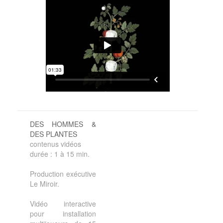
DES HOMMES &
DES PLANTES
contenus vidéos
durée : 1 à 15 min.
Production exécutive
Le Miroir.
Vidéo interactive
pour installation